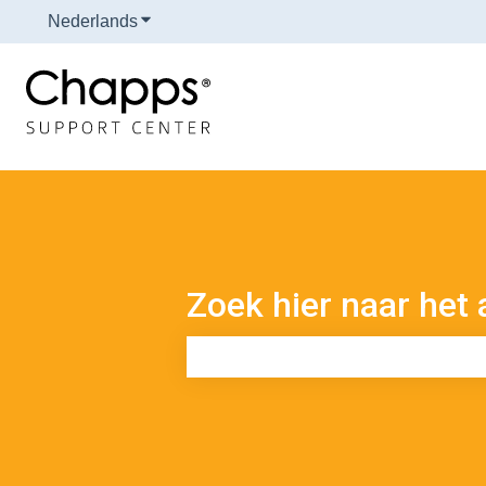
Nederlands
Submenu tonen voor vertalingen
Zoek hier naar het 
Er zijn geen suggesties want het zoe